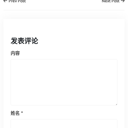
Prev Post
Next Post
发表评论
内容
姓名
*