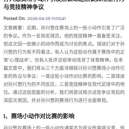
与竞技精神争议
Posted On:
2026-04-29 11:05:41
文章摘要：近期，孙兴慜在赛场上的一些小动作引发了广泛
的争议。作为一名知名球员，他的竞技精神一直备受关注，
但这次因一些微小的动作而成为讨论的焦点。球迷们对于孙
兴慜的行为有不同看法，有人认为这些动作属于赛场中的正
常“心理战术”，也有人批评这些举动违背了体育精神。在本
篇文章中，我们将从三个方面详细探讨孙兴慜赛场小动作引
发的热议与争议：一是这些小动作对比赛的影响，二是球迷
对孙兴慜行为的不同反应，三是竞技精神在现代足球中的地
位。通过这些层面的分析，我们将尝试揭示这些争议背后的
深层次原因，并对孙兴慜的赛场行为进行全面审视。
1、赛场小动作对比赛的影响
孙兴慜在赛场上的一些小动作通常不为观众所直接注意，但