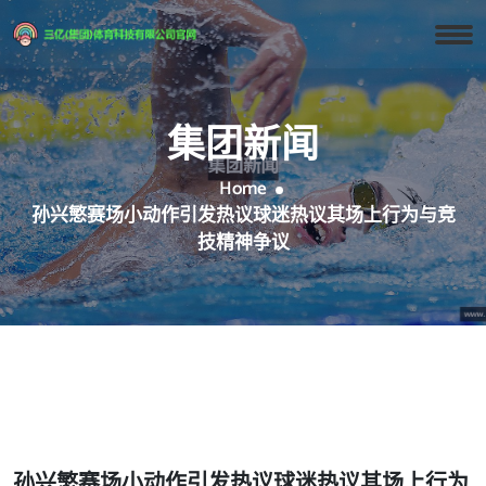
集团新闻
Home
孙兴慜赛场小动作引发热议球迷热议其场上行为与竞
技精神争议
孙兴慜赛场小动作引发热议球迷热议其场上行为