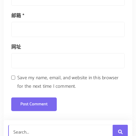
邮箱
*
网址
Save my name, email, and website in this browser
for the next time I comment.