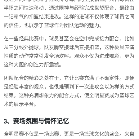
半场之间快速移动，通过眼神与经验完成默契配合，最终由
一记霸气的扣篮结束进攻。这样的进球不仅体现了球员之间
的信任，也展示了篮球作为团队运动的魅力。
在一些经典比赛中，球员甚至会在空中完成接力配合。比如
从三分线外抛球，队友腾空接球后直接扣篮，这种极具表演
性质的动作常常引发全场欢呼。观众不仅为进球喝彩，更为
这种大胆的创造力所震撼。
团队配合的精彩之处在于，它让比赛充满了不确定性。即便
是经验丰富的观众，也很难预判下一次进攻会以怎样的方式
结束。这种充满想象力的配合方式，使全明星赛成为篮球艺
术的展示平台。
3、赛场氛围与情怀记忆
全明星赛不仅是一场比赛，更是一场篮球文化的盛会。来自