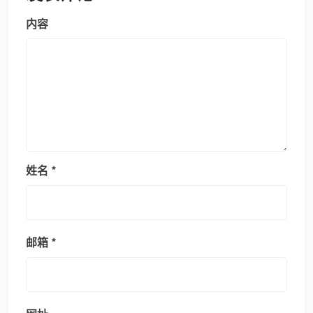
内容
姓名
*
邮箱
*