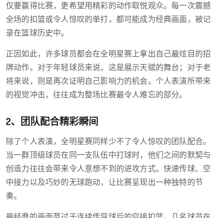
仅要赢得比赛，更希望用精彩的动作取悦观众。每一次震撼
全场的扣篮或令人惊叹的单打，都可能成为经典画面，被记
录在篮球历史中。
正因如此，许多球员都会在全明星赛上拿出自己最炫目的招
牌动作。对于年轻球员来说，这是展示天赋的舞台；对于老
将来说，则是再次证明自己影响力的机会。个人表演所带来
的视觉冲击，往往成为整场比赛最令人难忘的部分。
2、团队配合精彩瞬间
除了个人表演，全明星赛同样少不了令人惊叹的团队配合。
当一群顶级球员在同一支队伍中打球时，他们之间的默契与
创造力往往会带来令人意想不到的进攻方式。快速传球、空
中接力以及巧妙的无球跑动，让比赛呈现出一种独特的节
奏。
最经典的画面莫过于连续传导球后的空接扣篮。几名球员在