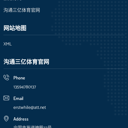
沟通三亿体育官网
网站地图
XML
沟通三亿体育官网
Phone
13594780137
Email
erstwhile@att.net
Address
宁国市皆逆神殿37号