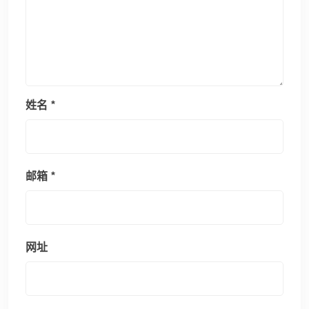
姓名
*
邮箱
*
网址