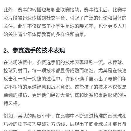
此外，赛事的转播也与职业联赛接轨，赛事结束后，比赛精
彩片段被迅速传播到社交平台，引起了广泛的讨论和媒体的
关注。此举不仅提高了小学生足球的曝光率，也让更多人开
始关注青少年体育教育的多样性和前景。
2、参赛选手的技术表现
在这场决赛中，参赛选手们的技术表现堪称一流。从传球、
控球到射门，每一项技术都显得成熟而精准。尤其是在快速
反击和一对一突破的过程中，许多小选手展示出了与他们年
龄不相符的足球智慧和战术意识。这些孩子的技术不仅仅是
单纯的模仿，更是他们经过大量训练和比赛积累后形成的独
特风格。
例如，某队的队员小李，在比赛中不断通过精准的直塞球和
巧妙的脚下技巧突破对方防线，展现出了职业球员才能具备