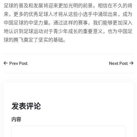
足球的普及和发展将迎来更加光明的前景。相信在不久的将
来，更多的优秀足球人才将从这些小选手中涌现出来，成为
中国足球的中坚力量。通过这样的赛事，我们能够更加深入
地认识到足球运动对于青少年成长的重要意义，也为中国足
球的腾飞奠定了坚实的基础。
Prev Post
Next Post
发表评论
内容