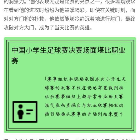
的洞察力。他的表现无疑是比赛的亮点之一，很多现场观众
在看到他的进攻时纷纷为他鼓掌喝彩。即使在关键时刻，面
对对方门将的扑救，他依然能够冷静沉着地进行射门，最终
攻破对方大门，成为了当天比赛的英雄。