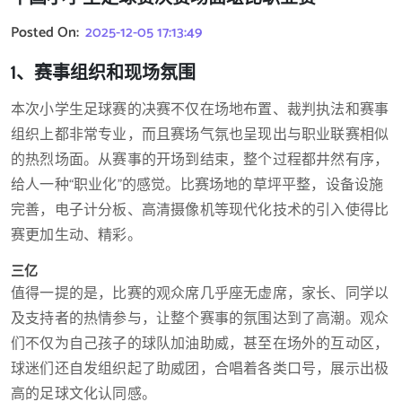
Posted On:
2025-12-05 17:13:49
1、赛事组织和现场氛围
本次小学生足球赛的决赛不仅在场地布置、裁判执法和赛事
组织上都非常专业，而且赛场气氛也呈现出与职业联赛相似
的热烈场面。从赛事的开场到结束，整个过程都井然有序，
给人一种“职业化”的感觉。比赛场地的草坪平整，设备设施
完善，电子计分板、高清摄像机等现代化技术的引入使得比
赛更加生动、精彩。
三亿
值得一提的是，比赛的观众席几乎座无虚席，家长、同学以
及支持者的热情参与，让整个赛事的氛围达到了高潮。观众
们不仅为自己孩子的球队加油助威，甚至在场外的互动区，
球迷们还自发组织起了助威团，合唱着各类口号，展示出极
高的足球文化认同感。