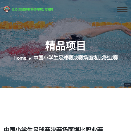
精品项目
Home
中国小学生足球赛决赛场面堪比职业赛
中国小学生足球赛决赛场面堪比职业赛