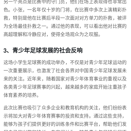
另一个亮点是比赛中的守门员，他们在场上表现得也非常出
色。小张，一名年仅十岁的门将，在比赛中多次上演精彩扑
救，特别是他在比赛后半段一次面对对方单刀的扑救，被评
为全场最佳扑救之一。通过他的表现，可以看出他对比赛的
高超理解和冷静应对，使得全场观众为之叹服。
3、青少年足球发展的社会反响
这场小学生足球赛的成功举办，不仅是对青少年足球运动的
一次重要展示，也激发了社会各界对中国青少年足球发展未
来的关注。近年来，随着国家对青少年体育事业的重视以及
各类青少年足球赛事的兴起，越来越多的家庭开始注重孩子
体育素养的培养。
此次比赛也吸引了众多企业和教育机构的关注，他们纷纷表
示将加大对青少年体育赛事的投资和支持。通过这些支持，
能够为孩子们提供更好的训练条件和比赛平台，帮助他们发