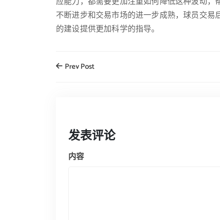
应能力，都需要更加注重如何降低这种波动，
不断进步和交易市场的进一步成熟，球员交易
的建设提供更加科学的指导。
Prev Post
发表评论
内容