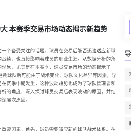
大 本赛季交易市场动态揭示新趋势
为一个备受关注的话题。球员在交易后能否迅速适应新球
导
的战绩，也直接影响着球员的职业生涯。从数据分析的角
的现象，尤其是在本赛季，球员交易市场的动态揭示了一
更换球队后可能由于战术变化、球队文化差异等因素，导
易在赛季中期发生，这种波动趋势也成为了球队管理者和
分析的角度，深入探讨球员交易后表现波动的原因，并结
的深层次原因。
个重要因素。首先，球员需要适应新的球队战术体系。在