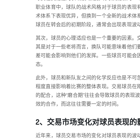
职业体育中，球队的战术风格对于球员的表现
术体系下表现优异，但换到一个全新的战术体
球员在转会后的初期阶段，通常会出现表现波
其次，球员的心理适应也是一个重要的因素。
其是对于一些老将而言，换队可能意味着他们
差可能会影响到他们的发挥。一些球员可能会
态。
此外，球员和新队友之间的化学反应也是不可
程度直接影响着比赛的整体表现。交易球员在
的配合，这种“磨合期”往往会导致球员的表现
效的合作，而这往往需要一定的时间。
2、交易市场变化对球员表现的
近年来，球员交易市场的变化对球员表现的波