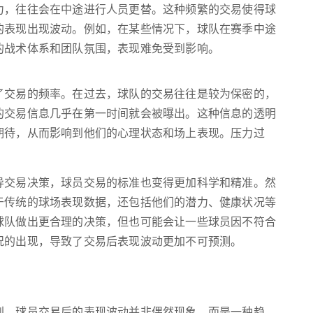
力，往往会在中途进行人员更替。这种频繁的交易使得球
的表现出现波动。例如，在某些情况下，球队在赛季中途
的战术体系和团队氛围，表现难免受到影响。
了交易的频率。在过去，球队的交易往往是较为保密的，
的交易信息几乎在第一时间就会被曝出。这种信息的透明
期待，从而影响到他们的心理状态和场上表现。压力过
导交易决策，球员交易的标准也变得更加科学和精准。然
于传统的球场表现数据，还包括他们的潜力、健康状况等
球队做出更合理的决策，但也可能会让一些球员因不符合
况的出现，导致了交易后表现波动更加不可预测。
到，球员交易后的表现波动并非偶然现象，而是一种趋