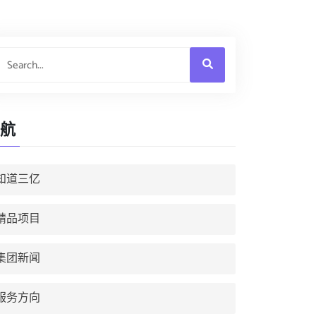
航
知道三亿
精品项目
集团新闻
服务方向