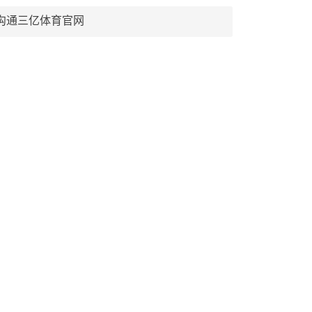
沟通三亿体育官网