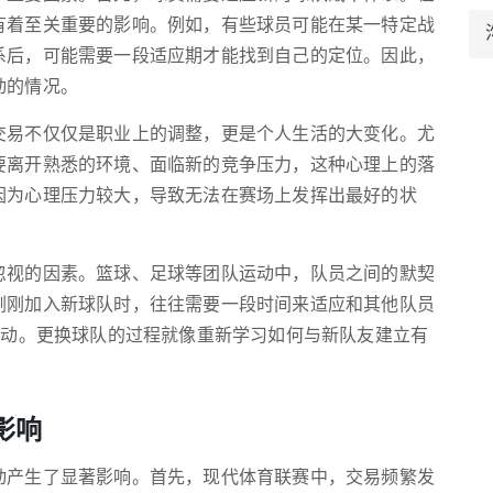
有着至关重要的影响。例如，有些球员可能在某一特定战
系后，可能需要一段适应期才能找到自己的定位。因此，
动的情况。
交易不仅仅是职业上的调整，更是个人生活的大变化。尤
要离开熟悉的环境、面临新的竞争压力，这种心理上的落
因为心理压力较大，导致无法在赛场上发挥出最好的状
忽视的因素。篮球、足球等团队运动中，队员之间的默契
刚刚加入新球队时，往往需要一段时间来适应和其他队员
波动。更换球队的过程就像重新学习如何与新队友建立有
影响
动产生了显著影响。首先，现代体育联赛中，交易频繁发