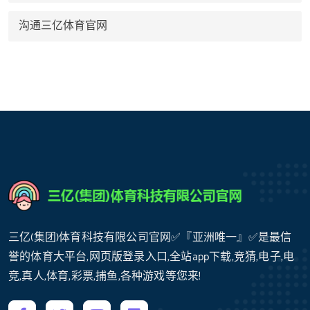
沟通三亿体育官网
三亿(集团)体育科技有限公司官网✅『亚洲唯一』✅是最信
誉的体育大平台,网页版登录入口,全站app下载,竞猜,电子,电
竞,真人,体育,彩票,捕鱼,各种游戏等您来!