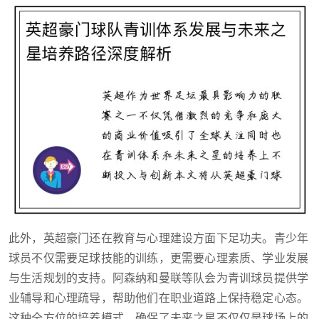
此外，英超豪门还在教育与心理建设方面下足功夫。青少年
球员不仅需要足球技能的训练，更需要心理素质、学业发展
与生活规划的支持。阿森纳和曼联等队会为青训球员提供学
业辅导和心理疏导，帮助他们在职业道路上保持稳定心态。
这种全方位的培养模式，确保了未来之星不仅仅是球场上的