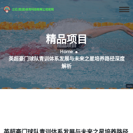
精品项目
Home
英超豪门球队青训体系发展与未来之星培养路径深度
解析
英超豪门球队青训体系发展与未来之星培养路径