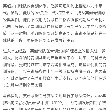
英超豪门球队的青训体系，起步可追溯到上世纪八九十年
代。彼时，曼联的“92黄金一代”横空出世，成为英超青训的
经典案例，他们不仅助力曼联在弗格森执教时期建立王朝，
也向世界展示了青训体系在顶级球队长期竞争力中的战略价
值。这一时期，英超俱乐部开始意识到，青训不仅是补充一
线队的手段，更是俱乐部长远发展的基石。
进入21世纪后，英超球队在青训设施和理念上的投入进一步
加大。阿森纳的青训基地海布里训练中心、切尔西的科巴姆
训练场、曼城的城市足球学院等相继落成。这些现代化的青
训设施，不仅在训练条件上与一线队保持高度一致，也为青
少年球员提供了完善的教育与生活支持，从而确保他们在成
长过程中得到全面发展。
与此同时，英超联盟在制度层面也进行了顶层设计。2012年
推出的“精英球员表现计划”（EPPP），为青训发展制定了统
一标准，推动各俱乐部对青训项目的科学化与专业化。通过