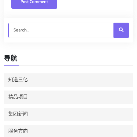
导航
知道三亿
精品项目
集团新闻
服务方向